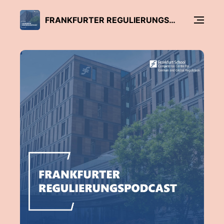
FRANKFURTER REGULIERUNGSPODCAST (FCCR) – MIT HOST ERKAN WISLER