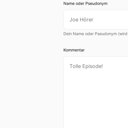
Name oder Pseudonym
sondern dieses Regelwerk,
00:01:33: In der Regel wer
00:01:36: das gibt aber au
Dein Name oder Pseudonym (wird ö
00:01:41: Ich kann Dinge i
Kommentar
00:01:45: Und dann kommen
00:01:48: Generativer KI h
generieren.
00:01:56: Und was ich gen
00:01:57: Das können Texte
00:02:06: Generative KI ge