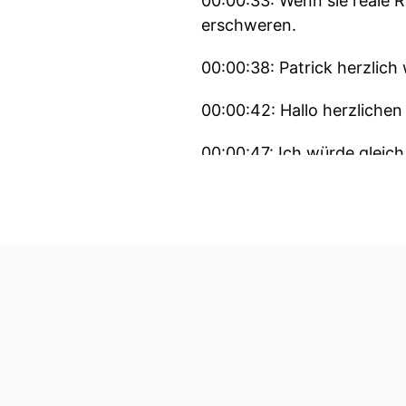
00:00:33: Wenn sie reale R
erschweren.
00:00:38: Patrick herzlic
00:00:42: Hallo herzlichen
00:00:47: Ich würde gleich 
Modewort oder Sammelbeg
00:00:56: Wie unterscheid
neueren generativen KI?
00:01:03: Ja, da sprichst 
00:01:09: Maschinelles Le
Neunzehnhundertfünfziger
00:01:18: und Maschinelle