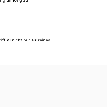
ung unnötig zu
ff KI nicht nur als reines
inellen lernen und der
, KI als großes Basswerk.
en
ch Regeln geschrieben,