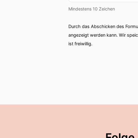
00:02:13: Wie ich die Gene
Mindestens 10 Zeichen
00:02:16: Ich kann das du
Durch das Abschicken des Formul
auch mit maschinellem Lern
angezeigt werden kann. Wir spei
die neuronalen Netze dafü
ist freiwillig.
00:02:34: Neuronale Netze
vielen Richtungen.
00:02:40: Jetzt gerade mi
auch davor natürlich For
00:02:50: Spannend, span
00:02:52: Vorliegt deiner
00:02:57: Ist es vor allem 
Folge
vollautomatisierte Entsch