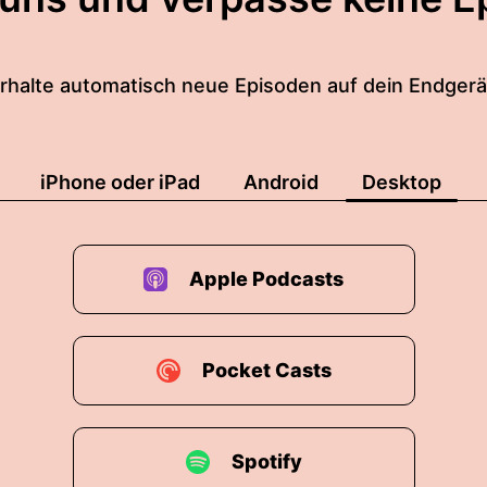
les ein bisschen natürlich zusammen.
rhalte automatisch neue Episoden auf dein Endgerä
s Lernen zielt auf Mustererkenntnungen ab dass ich 
ten lerne.
stik ist der überwiegende Ansatz im Hintergrund, es 
iPhone oder iPad
Android
Desktop
erschiedene Dinge tun sei es eine Klassifikation, eine
nft schauen sozusagen und mit Klassifikationen, Pro
Mustererkennung tun kann.
Apple Podcasts
 Entscheidungsverhalten automatisieren oder gegebe
tützen.
Pocket Casts
es Begriffe die bisschen zusammen miteinander hängen
Spotify