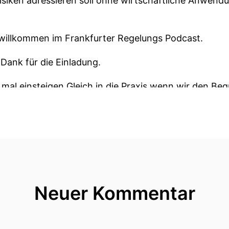
isiken adressieren soll ohne wirtschaftliche Anwend
h willkommen im Frankfurter Regelungs Podcast.
 Dank für die Einladung.
mal einsteigen Gleich in die Praxis wenn wir den Begri
riff verwenden wollen.
est du ganz pragmatisch zwischen klassischen Masch
du was ganz Spannendes an gefühltes Jahr als alles KI
rnen geht auf vieler Jahrzehnte zurück mindestens d
Neuer Kommentar
 gegebenenfalls eher noch weiter zurück.
ss Lernen heißt das wir eine Problemlösung nicht dur