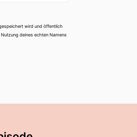
n macht es eigentlich
speichert wird und öffentlich
zehn, fünfzehn Jahren sind
ie Nutzung deines echten Namens
Buben geführt.
inellen Lernens eine von
e gesehen oder es gab
gen.
 Maschinen-Lerns?
ng oder bereits die
pisode